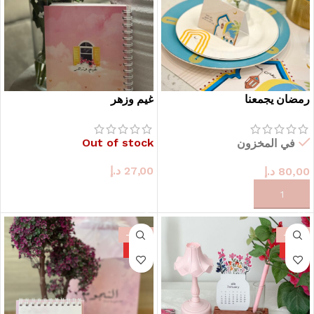
رمضان يجمعنا
غيم وزهر
Out of stock
في المخزون
27,00
د.إ
80,00
د.إ
حدد الخيارات
حدد الخيارات
-40%
-33%
HOT
HOT