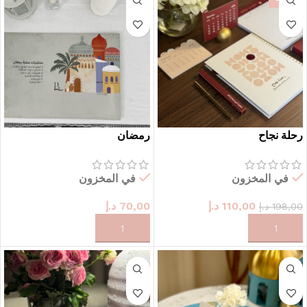
رحلة نجاح
رمضان
في المخزون
في المخزون
110,00
د.إ
70,00
د.إ
198,00
د.إ
حدد الخيارات
حدد الخيارات