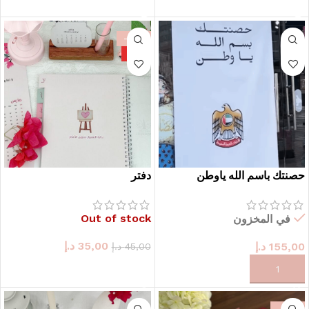
-22%
HOT
حصنتك باسم الله ياوطن
دفتر
Out of stock
في المخزون
35,00
د.إ
155,00
د.إ
45,00
د.إ
حدد الخيارات
حدد الخيارات
-44%